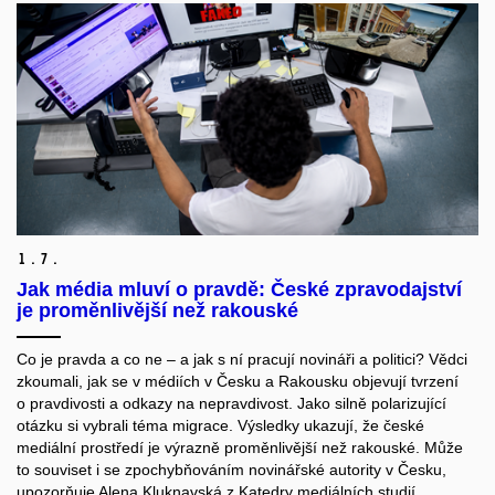
1.
7.
Jak média mluví o pravdě: České zpravodajství
je proměnlivější než rakouské
Co je pravda a co ne – a jak s ní pracují novináři a politici? Vědci
zkoumali, jak se v médiích v Česku a Rakousku objevují tvrzení
o pravdivosti a odkazy na nepravdivost. Jako silně polarizující
otázku si vybrali téma migrace. Výsledky ukazují, že české
mediální prostředí je výrazně proměnlivější než rakouské. Může
to souviset i se zpochybňováním novinářské autority v Česku,
upozorňuje Alena Kluknavská z Katedry mediálních studií