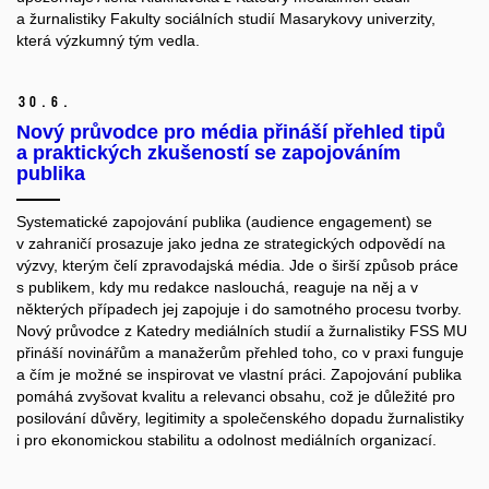
a žurnalistiky Fakulty sociálních studií Masarykovy univerzity,
která výzkumný tým vedla.
30.
6.
Nový průvodce pro média přináší přehled tipů
a praktických zkušeností se zapojováním
publika
Systematické zapojování publika (audience engagement) se
v zahraničí prosazuje jako jedna ze strategických odpovědí na
výzvy, kterým čelí zpravodajská média. Jde o širší způsob práce
s publikem, kdy mu redakce naslouchá, reaguje na něj a v
některých případech jej zapojuje i do samotného procesu tvorby.
Nový průvodce z Katedry mediálních studií a žurnalistiky FSS MU
přináší novinářům a manažerům přehled toho, co v praxi funguje
a čím je možné se inspirovat ve vlastní práci. Zapojování publika
pomáhá zvyšovat kvalitu a relevanci obsahu, což je důležité pro
posilování důvěry, legitimity a společenského dopadu žurnalistiky
i pro ekonomickou stabilitu a odolnost mediálních organizací.