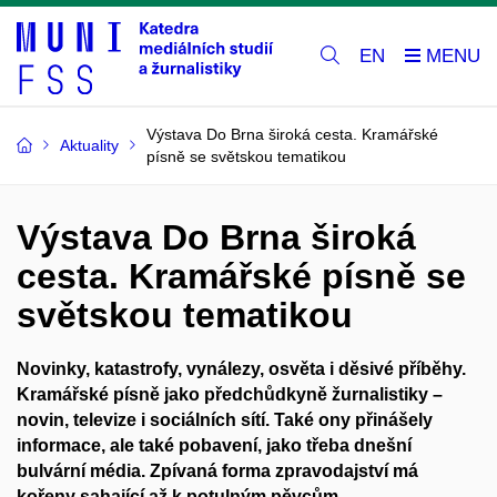
EN
Výstava Do Brna široká cesta. Kramářské
Aktuality
písně se světskou tematikou
Výstava Do Brna široká
cesta. Kramářské písně se
světskou tematikou
Novinky, katastrofy, vynálezy, osvěta i děsivé příběhy.
Kramářské písně jako předchůdkyně žurnalistiky –
novin, televize i sociálních sítí. Také ony přinášely
informace, ale také pobavení, jako třeba dnešní
bulvární média. Zpívaná forma zpravodajství má
kořeny sahající až k potulným pěvcům.