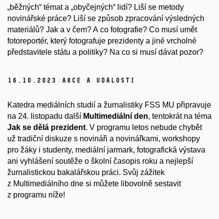
„běžných“ témat a „obyčejných“ lidí? Liší se metody
novinářské práce? Liší se způsob zpracování výsledných
materiálů? Jak a v čem? A co fotografie? Co musí umět
fotoreportér, který fotografuje prezidenty a jiné vrcholné
představitele státu a politiky? Na co si musí dávat pozor?
16.
10.
2023
Akce a události
Katedra mediálních studií a žurnalistiky FSS MU připravuje
na 24. listopadu další
Multimediální den
, tentokrát na téma
Jak se dělá prezident
. V programu letos nebude chybět
už tradiční diskuze s novináři a novinářkami, workshopy
pro žáky i studenty, mediální jarmark, fotografická výstava
ani vyhlášení soutěže o školní časopis roku a nejlepší
žurnalistickou bakalářskou práci. Svůj zážitek
z Multimediálního dne si můžete libovolně sestavit
z programu níže!